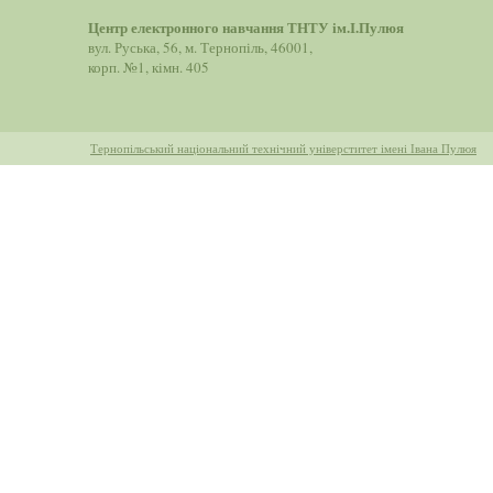
Центр електронного навчання ТНТУ ім.І.Пулюя
вул. Руська, 56, м. Тернопіль, 46001,
корп. №1, кімн. 405
Тернопільський національний технічний універститет імені Івана Пулюя